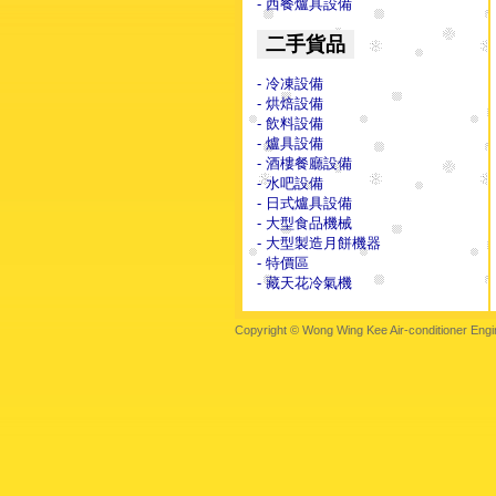
- 西餐爐具設備
二手貨品
- 冷凍設備
- 烘焙設備
- 飲料設備
- 爐具設備
- 酒樓餐廳設備
- 水吧設備
- 日式爐具設備
- 大型食品機械
- 大型製造月餅機器
- 特價區
- 藏天花冷氣機
Copyright © Wong Wing Kee Air-conditioner Engi