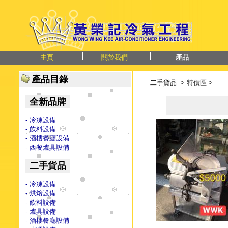
主頁
關於我們
產品
產品目錄
二手貨品 >
特價區
>
全新品牌
- 冷凍設備
- 飲料設備
- 酒樓餐廳設備
- 西餐爐具設備
二手貨品
- 冷凍設備
- 烘焙設備
- 飲料設備
- 爐具設備
- 酒樓餐廳設備