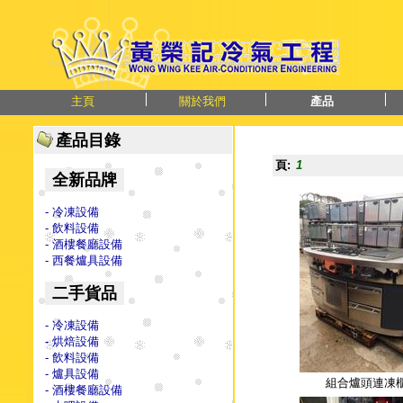
主頁
關於我們
產品
產品目錄
頁:
1
全新品牌
- 冷凍設備
- 飲料設備
- 酒樓餐廳設備
- 西餐爐具設備
二手貨品
- 冷凍設備
- 烘焙設備
- 飲料設備
- 爐具設備
組合爐頭連凍
- 酒樓餐廳設備