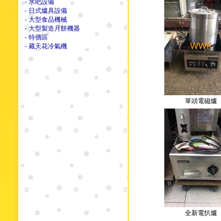
- 水吧設備
- 日式爐具設備
- 大型食品機械
- 大型製造月餅機器
- 特價區
- 藏天花冷氣機
單頭電磁爐
全新電扒爐