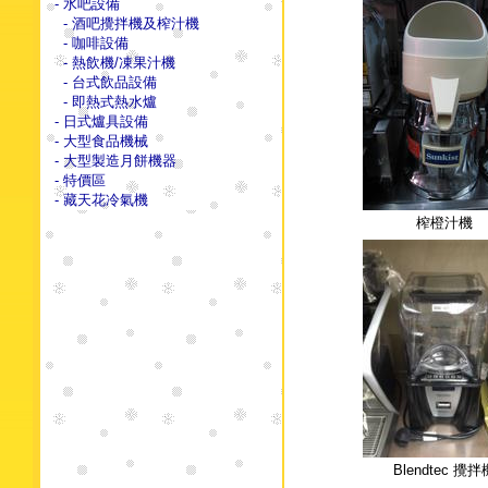
- 水吧設備
- 酒吧攪拌機及榨汁機
- 咖啡設備
- 熱飲機/凍果汁機
- 台式飲品設備
- 即熱式熱水爐
- 日式爐具設備
- 大型食品機械
- 大型製造月餅機器
- 特價區
- 藏天花冷氣機
榨橙汁機
Blendtec 攪拌