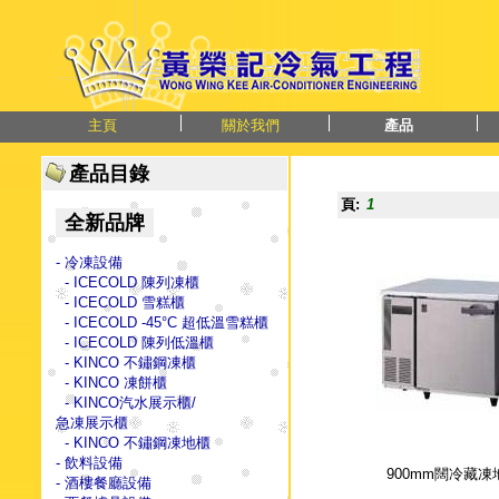
主頁
關於我們
產品
產品目錄
頁:
1
全新品牌
- 冷凍設備
- ICECOLD 陳列凍櫃
- ICECOLD 雪糕櫃
- ICECOLD -45°C 超低溫雪糕櫃
- ICECOLD 陳列低溫櫃
- KINCO 不鏽鋼凍櫃
- KINCO 凍餅櫃
- KINCO汽水展示櫃/
急凍展示櫃
- KINCO 不鏽鋼凍地櫃
- 飲料設備
900mm闊冷藏凍
- 酒樓餐廳設備