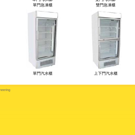
單門急凍櫃
雙門急凍櫃
單門汽水櫃
上下門汽水櫃
neering