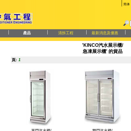
简体
產品
清拆工程
最新消息及優惠
'KINCO汽水展示櫃/
急凍展示櫃' 的貨品
頁:
1
單門汽水櫃/
雙門汽水櫃/