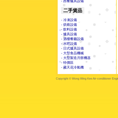
- 西餐爐具設備
二手貨品
- 冷凍設備
- 烘焙設備
- 飲料設備
- 爐具設備
- 酒樓餐廳設備
- 水吧設備
- 日式爐具設備
- 大型食品機械
- 大型製造月餅機器
- 特價區
- 藏天花冷氣機
Copyright © Wong Wing Kee Air-conditioner Engi