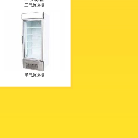
三門急凍櫃
單門急凍櫃