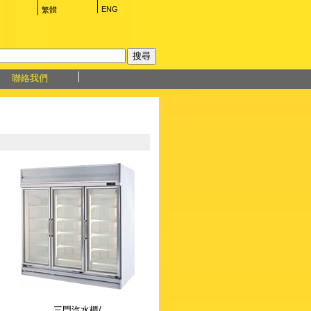
ENG
繁體
聯絡我們
三門汽水櫃/